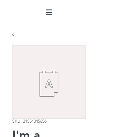
SKU: 21554345656
I'm a